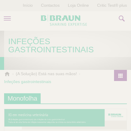
Início
Contactos
Loja Online
Critic Test® plus
PRODUTOS E TERAPIAS
INFEÇÕES
GASTROINTESTINAIS
HISTÓRIAS
EMPRESA
B
(A Solução) Está nas suas mãos!
.
Infeções gastrointestinais
P
B
r
r
o
Monofolha
a
d
u
u
n
V
c
e
t
t