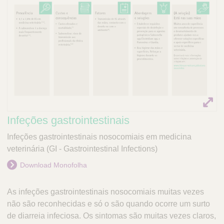
Q
C
u
a
i
r
c
e
k
P
o
F
r
i
t
n
u
d
g
e
a
Infeções gastrointestinais
r
l
Infeções gastrointestinais nosocomiais em medicina
veterinária (GI - Gastrointestinal Infections)
Download Monofolha
As infeções gastrointestinais nosocomiais muitas vezes
não são reconhecidas e só o são quando ocorre um surto
de diarreia infeciosa. Os sintomas são muitas vezes claros,