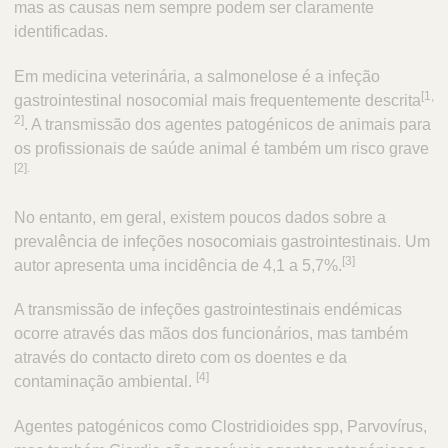
mas as causas nem sempre podem ser claramente
identificadas.​
Em medicina veterinária, a salmonelose é a infeção
[1,
gastrointestinal nosocomial mais frequentemente descrita
2]
. A transmissão dos agentes patogénicos de animais para
os profissionais de saúde animal é também um risco grave
[2]. ​
No entanto, em geral, existem poucos dados sobre a
prevalência de infeções nosocomiais gastrointestinais. Um
[3]​
autor apresenta uma incidência de 4,1 a 5,7%.
A transmissão de infeções gastrointestinais endémicas
ocorre através das mãos dos funcionários, mas também
através do contacto direto com os doentes e da
[4]​
contaminação ambiental.
Agentes patogénicos como Clostridioides spp, Parvovírus,