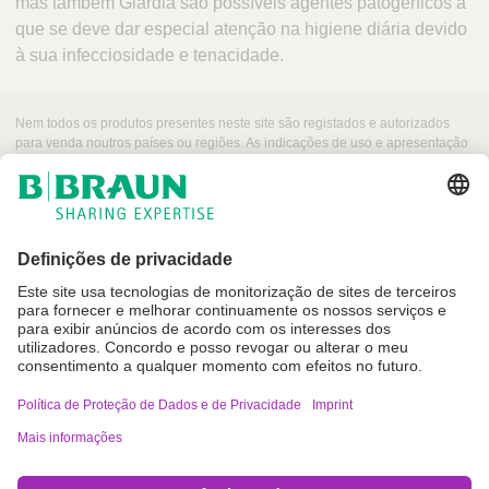
mas também Giardia são possíveis agentes patogénicos a
que se deve dar especial atenção na higiene diária devido
à sua infecciosidade e tenacidade.​
Nem todos os produtos presentes neste site são registados e autorizados
para venda noutros países ou regiões. As indicações de uso e apresentação
desses produtos podem variar dependendo do país e região. Por esse
motivo, recomendamos entrar em contacto com seu representante local para
obter informações sobre produtos e a sua disponibilidade. As imagens dos
produtos que podem aparecer na web são para referência.
Imprint
Termos de Utilização