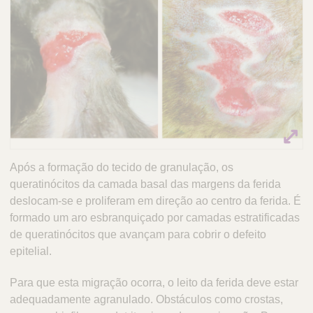
Q
C
u
a
i
r
c
e
k
P
o
F
r
i
t
n
u
d
g
e
a
Após a formação do tecido de granulação, os
r
l
queratinócitos da camada basal das margens da ferida
deslocam-se e proliferam em direção ao centro da ferida. É
formado um aro esbranquiçado por camadas estratificadas
de queratinócitos que avançam para cobrir o defeito
epitelial.
Para que esta migração ocorra, o leito da ferida deve estar
adequadamente agranulado. Obstáculos como crostas,