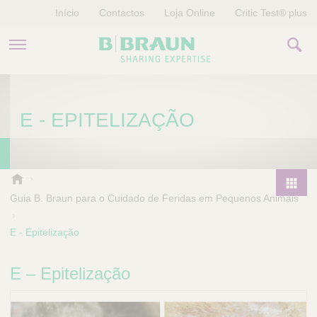
Início
Contactos
Loja Online
Critic Test® plus
PRODUTOS E TERAPIAS
E - EPITELIZAÇÃO
HISTÓRIAS
EMPRESA
B
.
Guia B. Braun para o Cuidado de Feridas em Pequenos Animais
P
B
r
r
E - Epitelização
o
a
d
u
u
n
E – Epitelização
V
c
e
t
t