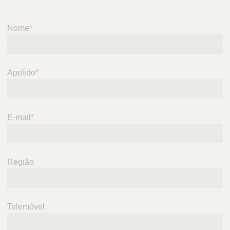
Nome
*
Apelido
*
E-mail
*
Região
Telemóvel