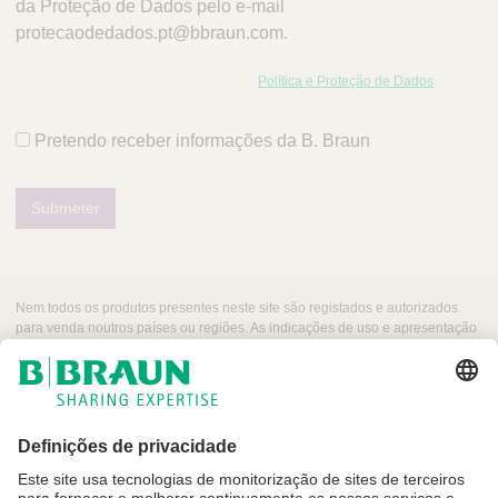
da Proteção de Dados pelo e-mail
protecaodedados.pt@bbraun.com.
Política e Proteção de Dados
Pretendo receber informações da B. Braun
Submeter
Nem todos os produtos presentes neste site são registados e autorizados
para venda noutros países ou regiões. As indicações de uso e apresentação
desses produtos podem variar dependendo do país e região. Por esse
motivo, recomendamos entrar em contacto com seu representante local para
obter informações sobre produtos e a sua disponibilidade. As imagens dos
produtos que podem aparecer na web são para referência.