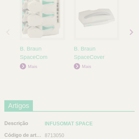
Prod
prod
uto
uto
B. Braun
B. Braun
B. B
ante
segu
rior
inte
SpaceCom
SpaceCover
Spac
Mais
Mais
M
Artigos
D
INFUSOMAT SPACE
e
8713050
s