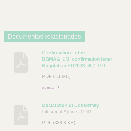
c
r
i
ç
ã
Documentos relacionados
o
C
D
Confirmation Letter
BBMAG_LM_confirmation letter_
ó
e
Regulation EU2023_607_G10
d
s
i
c
PDF
(1.1 MB)
g
r
aberto
o
i
d
ç
e
ã
Declaration of Conformity
a
o
Infusomat Space - MDR
r
D
t
PDF
(389.8 KB)
o
i