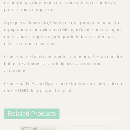
Q
de pequenas dimensões ou como sistema de perfusão
C
u
para terapias complexas.
a
i
r
c
e
A pequena dimensão, leveza e configuração intuitiva do
k
P
equipamento, permite uma utilização fácil e uma solução
o
F
em terapias complexas, integranto todas as valências
r
i
clínicas no único sistema.
t
n
u
®
d
O sistema de bomba volumétrica Infusomat
Space incluí
g
e
linhas de administração dedicadas assim como
a
r
acessórios.
l
O sistema B. Braun Space pode também ser integrado na
rede PDMS de qualquer hospital.
Related Products