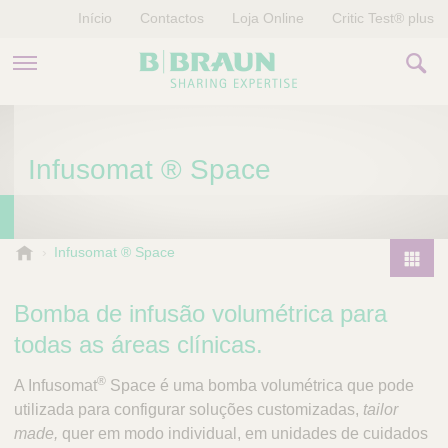
Início
Contactos
Loja Online
Critic Test® plus
PRODUTOS E TERAPIAS
Infusomat ® Space
HISTÓRIAS
EMPRESA
B
Infusomat ® Space
.
P
B
r
Bomba de infusão volumétrica para
r
o
a
todas as áreas clínicas.
d
u
u
n
®
A Infusomat
Space é uma bomba volumétrica que pode
V
c
utilizada para configurar soluções customizadas,
tailor
e
t
made,
quer em modo individual, em unidades de cuidados
t