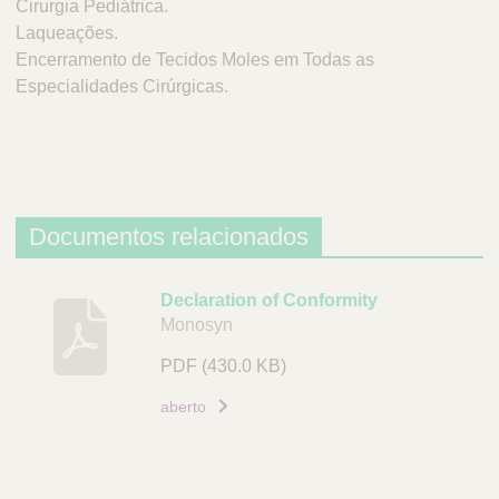
Cirurgia Pediátrica.
Laqueações.
Encerramento de Tecidos Moles em Todas as
Especialidades Cirúrgicas.
Documentos relacionados
D
Declaration of Conformity
Monosyn
e
s
PDF
(430.0 KB)
c
r
aberto
i
ç
ã