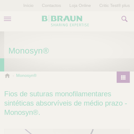
Início
Contactos
Loja Online
Critic Test® plus
PRODUTOS E TERAPIAS
Monosyn®
HISTÓRIAS
EMPRESA
B
Monosyn®
.
P
B
r
Fios de suturas monofilamentares
r
o
a
sintéticas absorvíveis de médio prazo -
d
u
Monosyn®.
u
n
V
c
e
t
t