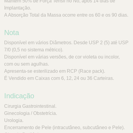
Mantém 50% de Força Tensil no Nó, após 14 dias de
Implantação.
A Absorção Total da Massa ocorre entre os 60 e os 90 dias.
Nota
Disponível em vários Diâmetros. Desde USP 2 (5) até USP
7/0 (0,5 no sistema métrico).
Disponível em várias versões, de cor violeta ou incolor,
com ou sem agulhas.
Apresenta-se esterilizado em RCP (Race pack).
É Vendido em Caixas com 6, 12, 24 ou 36 Carteiras.
Indicação
Cirurgia Gastrointestinal.
Ginecologia / Obstetrícia.
Urologia.
Encerramento de Pele (intracutâneo, subcutâneo e Pele).