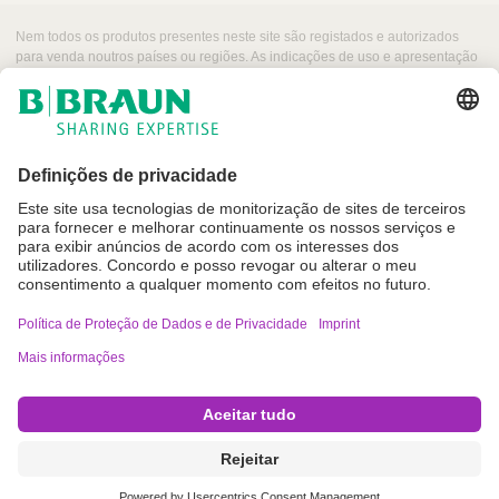
o
Nem todos os produtos presentes neste site são registados e autorizados
D
para venda noutros países ou regiões. As indicações de uso e apresentação
desses produtos podem variar dependendo do país e região. Por esse
o
motivo, recomendamos entrar em contacto com seu representante local para
c
obter informações sobre produtos e a sua disponibilidade. As imagens dos
u
produtos que podem aparecer na web são para referência.
m
e
n
t
o
L
i
Imprint
n
Termos de Utilização
k
Política de Proteção de Dados e de Privacidade
Definições de cookies
Copyright © B. Braun SE