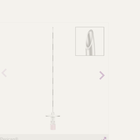
revio
Next
us
image
image
Perican®
Perican®