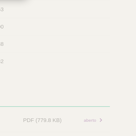
53
00
88
82
PDF
(779.8 KB)
aberto