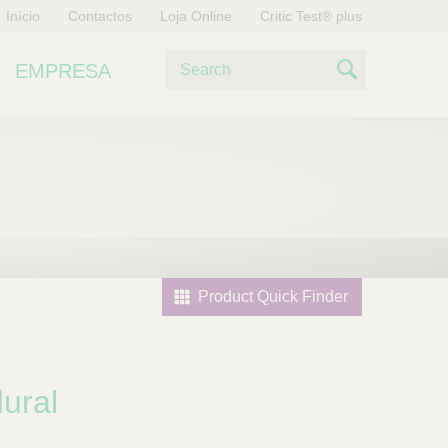
Início
Contactos
Loja Online
Critic Test® plus
P
EMPRESA
e
S
s
e
q
u
a
i
r
s
a
c
h
Product Quick Finder
ural