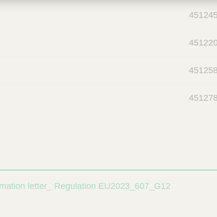
45124
45122
45125
45127
mation letter_ Regulation EU2023_607_G12