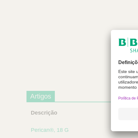
Artigos
Descrição
Perican®, 18 G