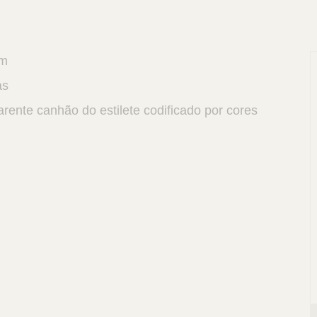
cm
as
rente canhão do estilete codificado por cores
P