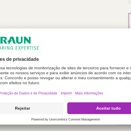
Código
45123