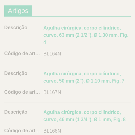
Artigos
D
Agulha cirúrgica, corpo cilíndrico,
e
curvo, 63 mm (2 1/2"), Ø 1,30 mm, Fig.
s
4
c
BL164N
r
i
ç
Agulha cirúrgica, corpo cilíndrico,
ã
curvo, 50 mm (2"), Ø 1,10 mm, Fig. 7
o
BL167N
C
ó
d
Agulha cirúrgica, corpo cilíndrico,
i
curvo, 46 mm (1 3/4"), Ø 1 mm, Fig. 8
g
BL168N
o