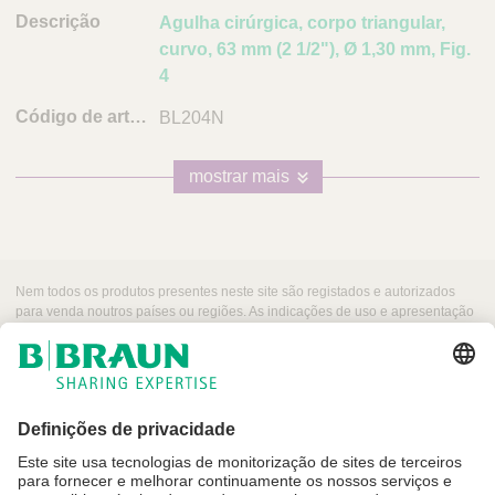
Agulha cirúrgica, corpo triangular,
curvo, 63 mm (2 1/2"), Ø 1,30 mm, Fig.
4
BL204N
mostrar mais
Nem todos os produtos presentes neste site são registados e autorizados
para venda noutros países ou regiões. As indicações de uso e apresentação
desses produtos podem variar dependendo do país e região. Por esse
motivo, recomendamos entrar em contacto com seu representante local para
obter informações sobre produtos e a sua disponibilidade. As imagens dos
produtos que podem aparecer na web são para referência.