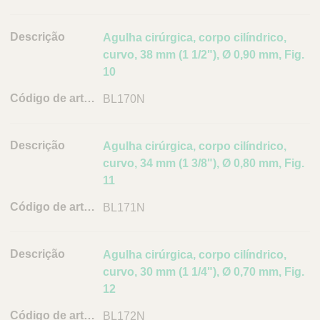
d
e
Agulha cirúrgica, corpo cilíndrico,
a
curvo, 38 mm (1 1/2"), Ø 0,90 mm, Fig.
r
10
t
i
BL170N
g
o
Agulha cirúrgica, corpo cilíndrico,
L
curvo, 34 mm (1 3/8"), Ø 0,80 mm, Fig.
i
11
n
BL171N
k
Agulha cirúrgica, corpo cilíndrico,
curvo, 30 mm (1 1/4"), Ø 0,70 mm, Fig.
12
BL172N