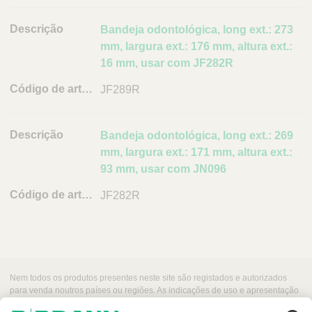
a
r
Bandeja odontológica, long ext.: 273
t
mm, largura ext.: 176 mm, altura ext.:
i
16 mm, usar com JF282R
g
o
JF289R
L
i
Bandeja odontológica, long ext.: 269
n
mm, largura ext.: 171 mm, altura ext.:
k
93 mm, usar com JN096
JF282R
Nem todos os produtos presentes neste site são registados e autorizados
para venda noutros países ou regiões. As indicações de uso e apresentação
desses produtos podem variar dependendo do país e região. Por esse