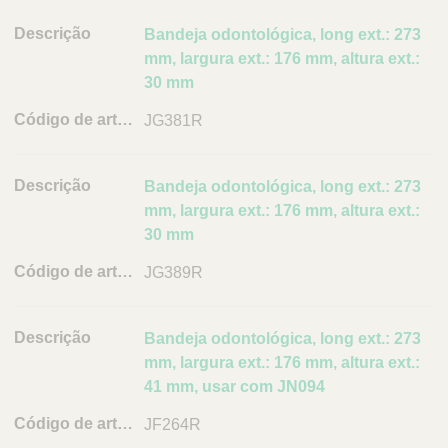
Q
C
u
D
Bandeja odontológica, long ext.: 273
a
i
r
e
mm, largura ext.: 176 mm, altura ext.:
c
e
s
30 mm
k
P
c
o
JG381R
F
r
r
i
i
t
n
ç
u
Bandeja odontológica, long ext.: 273
d
ã
g
mm, largura ext.: 176 mm, altura ext.:
e
a
o
30 mm
r
l
C
JG389R
ó
d
i
Bandeja odontológica, long ext.: 273
g
mm, largura ext.: 176 mm, altura ext.:
o
41 mm, usar com JN094
d
JF264R
e