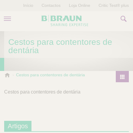
Início
Contactos
Loja Online
Critic Test® plus
PRODUTOS E TERAPIAS
Cestos para contentores de
dentária
HISTÓRIAS
EMPRESA
B
Cestos para contentores de dentária
.
P
B
r
Cestos para contentores de dentária
r
o
a
d
u
u
n
V
c
e
Artigos
t
t