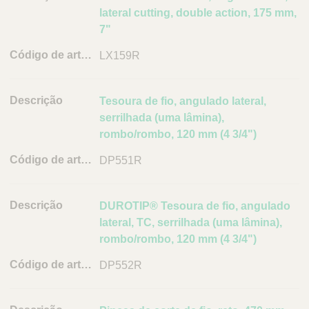
a
lateral cutting, double action, 175 mm,
r
7"
t
i
LX159R
g
o
Tesoura de fio, angulado lateral,
L
serrilhada (uma lâmina),
i
rombo/rombo, 120 mm (4 3/4")
n
DP551R
k
DUROTIP® Tesoura de fio, angulado
lateral, TC, serrilhada (uma lâmina),
rombo/rombo, 120 mm (4 3/4")
DP552R