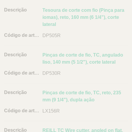
Q
C
u
D
Tesoura de corte com fio (Pinça para
a
i
r
e
iomas), reto, 160 mm (6 1/4"), corte
c
e
s
lateral
k
P
c
o
DP505R
F
r
r
i
i
t
n
ç
u
Pinças de corte de fio, TC, angulado
d
ã
g
liso, 140 mm (5 1/2"), corte lateral
e
a
o
r
l
DP530R
C
ó
d
Pinças de corte de fio, TC, reto, 235
i
mm (9 1/4"), dupla ação
g
LX156R
o
d
e
REILL TC Wire cutter, angled on flat,