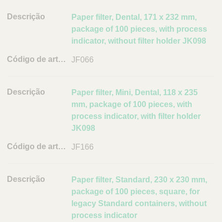
Q
C
u
D
Paper filter, Dental, 171 x 232 mm,
a
i
r
e
package of 100 pieces, with process
c
e
s
indicator, without filter holder JK098
k
P
c
o
JF066
F
r
r
i
i
t
n
ç
u
Paper filter, Mini, Dental, 118 x 235
d
ã
g
mm, package of 100 pieces, with
e
a
o
process indicator, with filter holder
r
l
JK098
C
ó
JF166
d
i
g
Paper filter, Standard, 230 x 230 mm,
o
package of 100 pieces, square, for
d
legacy Standard containers, without
e
process indicator