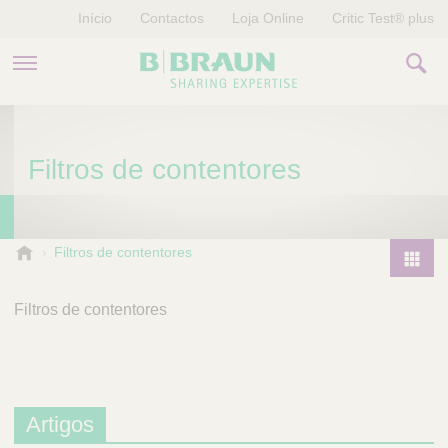
Início
Contactos
Loja Online
Critic Test® plus
PRODUTOS E TERAPIAS
Filtros de contentores
HISTÓRIAS
EMPRESA
B
Filtros de contentores
.
P
B
r
Filtros de contentores
r
o
a
d
u
u
n
V
c
e
Artigos
t
t