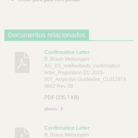
Documentos relacionados
D
Confirmation Letter
B. Braun Melsungen
e
AG_VS_notifiedbody_confirmation
s
letter_Regulation EU 2023-
c
607_Angiodyn Guidewire_CL012974
r
0662 Rev. 00
i
ç
PDF
(335.7 KB)
ã
aberto
o
D
Confirmation Letter
o
B. Braun Melsungen
c