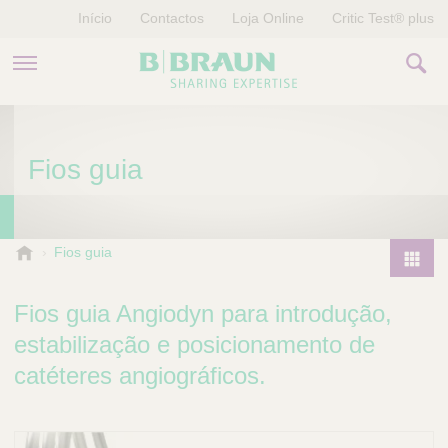
Início
Contactos
Loja Online
Critic Test® plus
PRODUTOS E TERAPIAS
Fios guia
HISTÓRIAS
EMPRESA
B
Fios guia
.
P
B
r
Fios guia Angiodyn para introdução,
r
o
a
estabilização e posicionamento de
d
u
catéteres angiográficos.
u
n
V
c
e
t
t