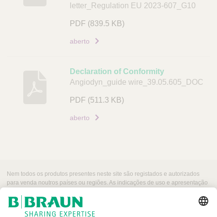
letter_Regulation EU 2023-607_G10
PDF
(839.5 KB)
aberto
Declaration of Conformity
Angiodyn_guide wire_39.05.605_DOC
PDF
(511.3 KB)
aberto
Nem todos os produtos presentes neste site são registados e autorizados
para venda noutros países ou regiões. As indicações de uso e apresentação
desses produtos podem variar dependendo do país e região. Por esse
motivo, recomendamos entrar em contacto com seu representante local para
obter informações sobre produtos e a sua disponibilidade. As imagens dos