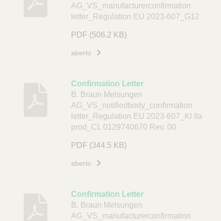
AG_VS_manufacturerconfirmation
u
letter_Regulation EU 2023-607_G12
m
PDF
(506.2 KB)
e
n
aberto
t
o
Confirmation Letter
L
B. Braun Melsungen
i
AG_VS_notifiedbody_confirmation
n
letter_Regulation EU 2023-607_Kl IIa
k
prod_CL 0129740670 Rev. 00
PDF
(344.5 KB)
aberto
Confirmation Letter
B. Braun Melsungen
AG_VS_manufacturerconfirmation