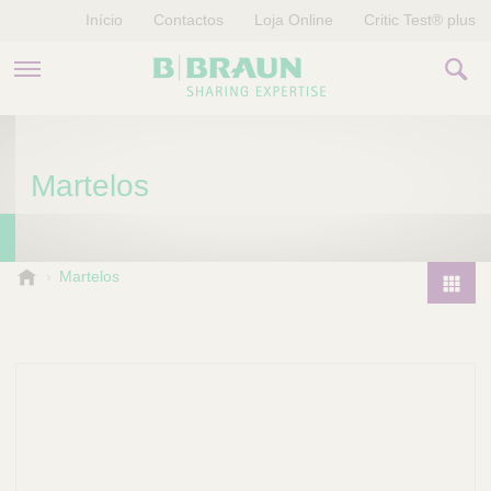
Início
Contactos
Loja Online
Critic Test® plus
PRODUTOS E TERAPIAS
Martelos
HISTÓRIAS
EMPRESA
B
Martelos
.
P
B
r
r
o
a
d
u
u
n
V
c
e
t
t