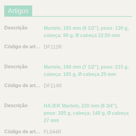
Artigos
D
Martelo, 165 mm (6 1/2"), peso: 130 g,
e
cabeça: 80 g, Ø cabeça 22,50 mm
s
DF112R
c
r
i
Martelo, 190 mm (7 1/2"), peso: 215 g,
ç
cabeça: 165 g, Ø cabeça 25 mm
ã
DF114R
o
C
ó
HAJEK Martelo, 220 mm (8 3/4"),
d
peso: 205 g, cabeça: 140 g, Ø cabeça
i
27 mm
g
FL044R
o