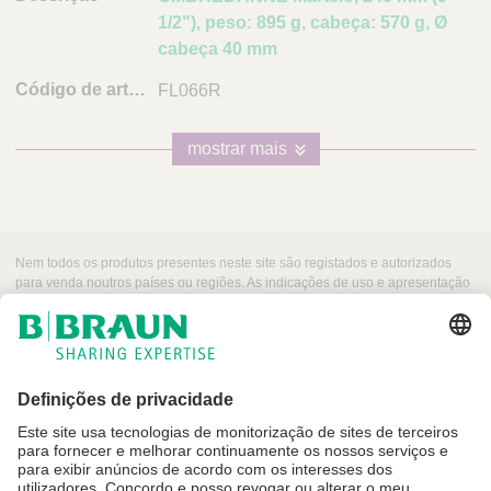
1/2"), peso: 895 g, cabeça: 570 g, Ø
cabeça 40 mm
FL066R
mostrar mais
Nem todos os produtos presentes neste site são registados e autorizados
para venda noutros países ou regiões. As indicações de uso e apresentação
desses produtos podem variar dependendo do país e região. Por esse
motivo, recomendamos entrar em contacto com seu representante local para
obter informações sobre produtos e a sua disponibilidade. As imagens dos
produtos que podem aparecer na web são para referência.