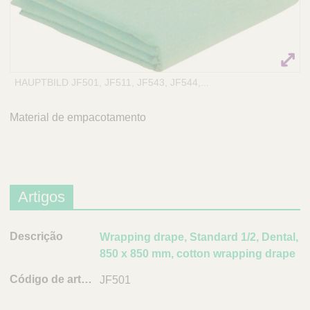
Q
C
u
a
i
r
c
e
k
P
o
HAUPTBILD JF501, JF511, JF543, JF544,...
F
r
i
t
n
Material de empacotamento
u
d
g
e
a
r
l
Artigos
D
Wrapping drape, Standard 1/2, Dental,
e
850 x 850 mm, cotton wrapping drape
s
JF501
c
r