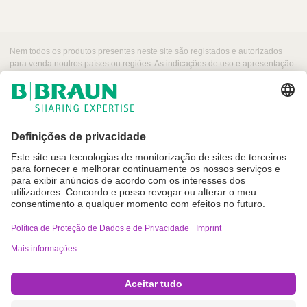
i
ç
ã
Nem todos os produtos presentes neste site são registados e autorizados
o
para venda noutros países ou regiões. As indicações de uso e apresentação
desses produtos podem variar dependendo do país e região. Por esse
C
motivo, recomendamos entrar em contacto com seu representante local para
ó
obter informações sobre produtos e a sua disponibilidade. As imagens dos
produtos que podem aparecer na web são para referência.
d
i
g
o
d
e
a
r
Imprint
t
i
Termos de Utilização
g
Política de Proteção de Dados e de Privacidade
o