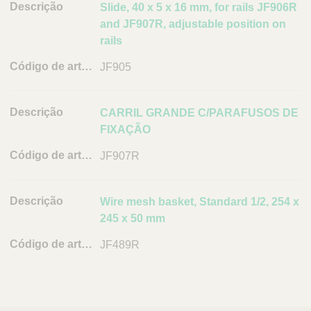
Q
D
Slide, 40 x 5 x 16 mm, for rails JF906R
C
u
e
and JF907R, adjustable position on
a
i
r
s
rails
c
e
c
JF905
k
P
r
o
F
i
r
i
ç
t
CARRIL GRANDE C/PARAFUSOS DE
n
ã
u
FIXAÇÃO
d
o
g
e
a
JF907R
C
r
l
ó
d
Wire mesh basket, Standard 1/2, 254 x
i
245 x 50 mm
g
JF489R
o
d
e
a