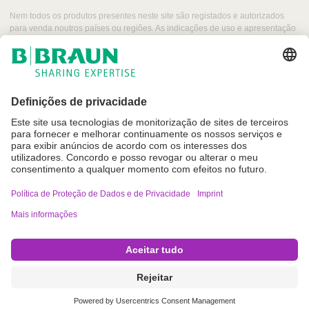
r
Nem todos os produtos presentes neste site são registados e autorizados
t
para venda noutros países ou regiões. As indicações de uso e apresentação
i
desses produtos podem variar dependendo do país e região. Por esse
motivo, recomendamos entrar em contacto com seu representante local para
g
obter informações sobre produtos e a sua disponibilidade. As imagens dos
o
produtos que podem aparecer na web são para referência.
L
i
n
k
Imprint
Termos de Utilização
Política de Proteção de Dados e de Privacidade
Definições de cookies
Copyright © B. Braun SE