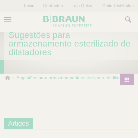
Início
Contactos
Loja Online
Critic Test® plus
Sugestões para
PRODUTOS E TERAPIAS
armazenamento esterilizado de
dilatadores
HISTÓRIAS
EMPRESA
B
Sugestões para armazenamento esterilizado de dilatadores
.
P
B
r
r
o
a
d
u
u
n
Artigos
V
c
e
t
t