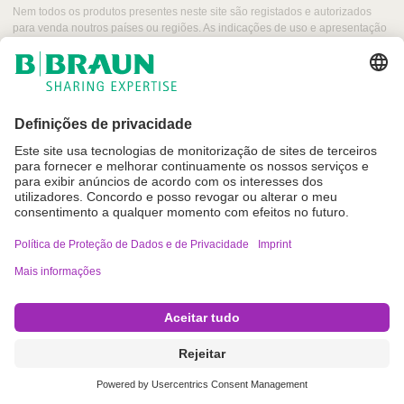
Q
C
Nem todos os produtos presentes neste site são registados e autorizados
u
para venda noutros países ou regiões. As indicações de uso e apresentação
a
i
desses produtos podem variar dependendo do país e região. Por esse
r
motivo, recomendamos entrar em contacto com seu representante local para
c
e
obter informações sobre produtos e a sua disponibilidade. As imagens dos
k
P
produtos que podem aparecer na web são para referência.
o
F
r
i
t
n
u
d
g
e
a
r
l
Imprint
Termos de Utilização
Política de Proteção de Dados e de Privacidade
Definições de cookies
Copyright © B. Braun SE