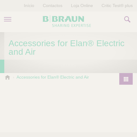
Início
Contactos
Loja Online
Critic Test® plus
PRODUTOS E TERAPIAS
Accessories for Elan® Electric
and Air
HISTÓRIAS
EMPRESA
B
Accessories for Elan® Electric and Air
.
P
B
r
r
o
a
d
u
u
n
V
c
e
t
t