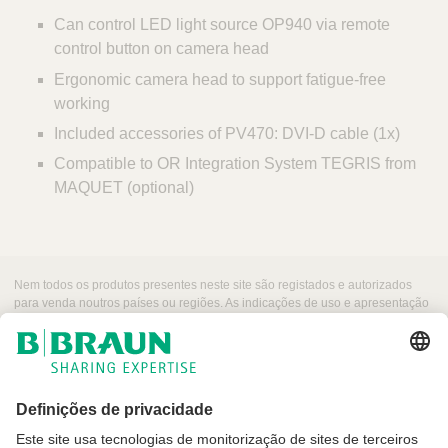
Can control LED light source OP940 via remote
control button on camera head
Ergonomic camera head to support fatigue-free
working
Included accessories of PV470: DVI-D cable (1x)
Compatible to OR Integration System TEGRIS from
MAQUET (optional)
Nem todos os produtos presentes neste site são registados e autorizados
para venda noutros países ou regiões. As indicações de uso e apresentação
desses produtos podem variar dependendo do país e região. Por esse
motivo, recomendamos entrar em contacto com seu representante local para
obter informações sobre produtos e a sua disponibilidade. As imagens dos
produtos que podem aparecer na web são para referência.