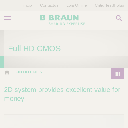
Início
Contactos
Loja Online
Critic Test® plus
PRODUTOS E TERAPIAS
Full HD CMOS
HISTÓRIAS
EMPRESA
B
Full HD CMOS
.
P
B
r
2D system provides excellent value for
r
o
a
money
d
u
u
n
V
c
e
t
t