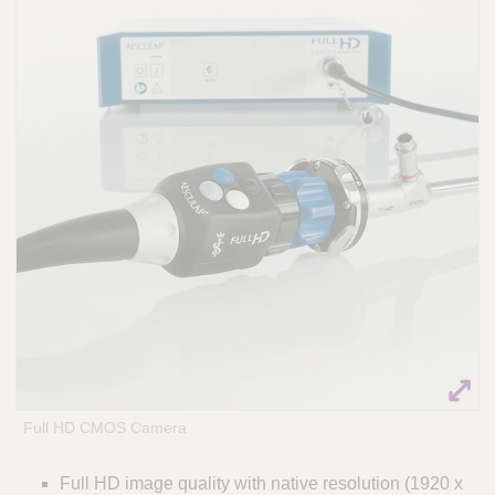
Q
C
u
a
i
r
c
e
k
P
o
F
r
i
t
n
u
d
g
e
a
r
l
Full HD CMOS Camera
Full HD image quality with native resolution (1920 x