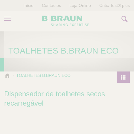
Início
Contactos
Loja Online
Critic Test® plus
PRODUTOS E TERAPIAS
TOALHETES B.BRAUN ECO
HISTÓRIAS
EMPRESA
B
TOALHETES B.BRAUN ECO
.
P
B
r
Dispensador de toalhetes secos
r
o
a
recarregável
d
u
u
n
V
c
e
t
t