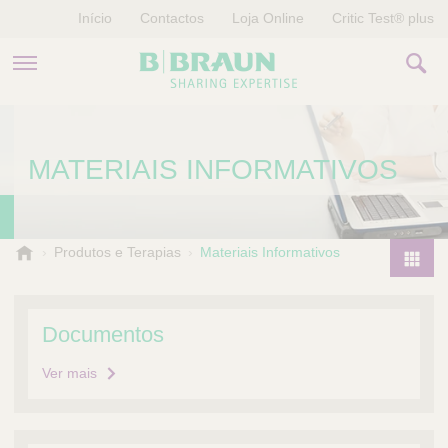
Início
Contactos
Loja Online
Critic Test® plus
PRODUTOS E TERAPIAS
MATERIAIS INFORMATIVOS
HISTÓRIAS
EMPRESA
B
Produtos e Terapias
Materiais Informativos
.
P
B
r
r
o
Documentos
a
d
u
Ver mais
u
n
V
c
e
t
t